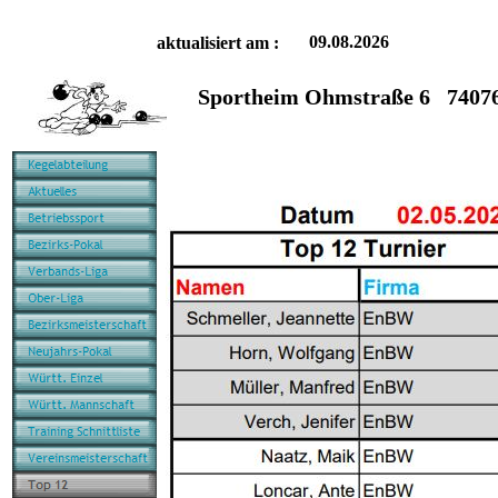
09.08.2026
aktualisiert am :
Sportheim Ohmstraße 6 74076