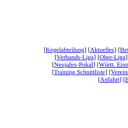
[
Kegelabteilung
] [
Aktuelles
] [
Bet
[
Verbands-Liga
] [
Ober-Liga
]
[
Neujahrs-Pokal
] [
Württ. Einz
[
Training Schnittliste
] [
Verein
[
Anfahrt
] [
B